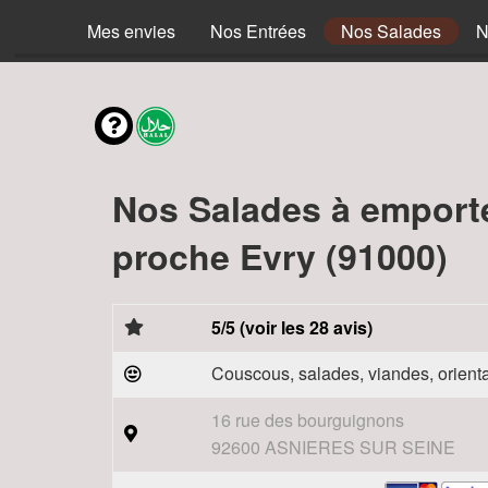
Mes envies
Nos Entrées
Nos Salades
N
Nos Salades à emport
proche Evry (91000)
5/5 (voir les 28 avis)
Couscous, salades, viandes, orienta
16 rue des bourguignons
92600 ASNIERES SUR SEINE