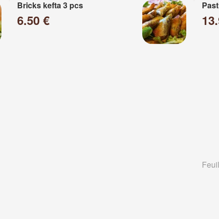
Bricks kefta 3 pcs
Past
6.50 €
13
Feuil