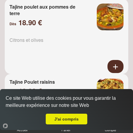
Tajine poulet aux pommes de
terre
18.90 €
Dès
Citrons et olives
Tajine Poulet raisins
18.90 €
Dès
Ce site Web utilise des cookies pour vous garantir la
meilleure expérience sur notre site Web
A Emporter sur Draveil
Oignons
J'ai compris
Accueil
Panier
Compte