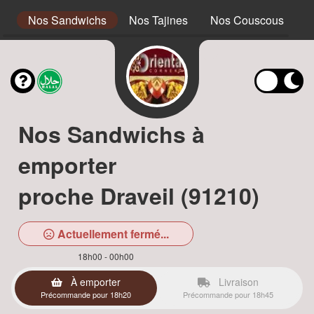
s
Nos Sandwichs
Nos Tajines
Nos Couscous
N
Nos Sandwichs à
emporter
proche Draveil (91210)
Actuellement fermé...
18h00 - 00h00
À emporter
Livraison
Précommande pour 18h20
Précommande pour 18h45