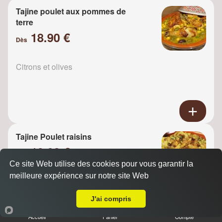
Tajine poulet aux pommes de
terre
18.90 €
Dès
Citrons et olives
Tajine Poulet raisins
18.90 €
Dès
Ce site Web utilise des cookies pour vous garantir la
meilleure expérience sur notre site Web
A Emporter sur Dampmart
Oignons
J'ai compris
Accueil
Panier
Compte