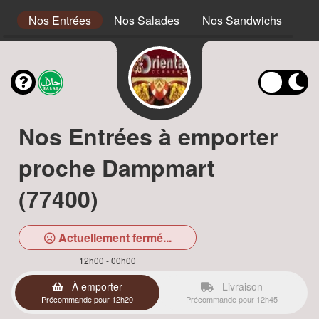
s
Nos Entrées
Nos Salades
Nos Sandwichs
No
Nos Entrées à emporter
proche Dampmart
(77400)
Actuellement fermé...
12h00 - 00h00
À emporter
Livraison
Précommande pour 12h20
Précommande pour 12h45