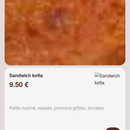
Sandwich kefta
9.50 €
Kefta mariné, salade, poivrons grillés, tomates