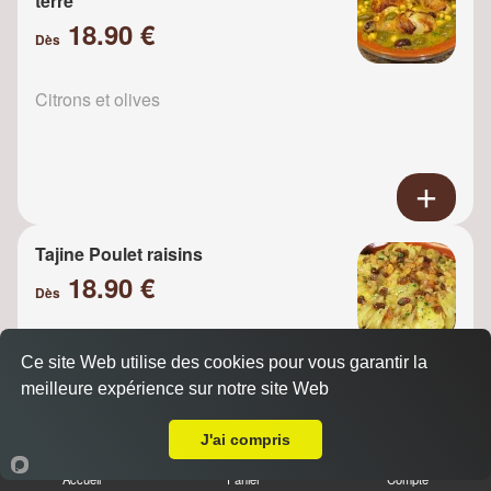
terre
18.90 €
Dès
Citrons et olives
Tajine Poulet raisins
18.90 €
Dès
Ce site Web utilise des cookies pour vous garantir la
Oignons
meilleure expérience sur notre site Web
A Emporter sur Courtry
J'ai compris
Accueil
Panier
Compte