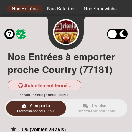
s
Nos Entrées
Nos Salades
Nos Sandwichs
No
Nos Entrées à emporter
proche Courtry (77181)
Actuellement fermé...
11h00 - 15h00 | 18h00 - 00h00
À emporter
Livraison
Précommande pour 11h20
Précommande pour 11h45
5/5 (voir les 28 avis)