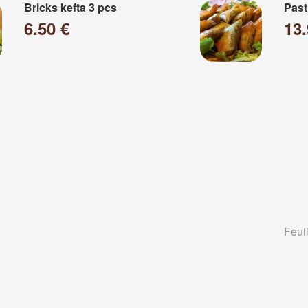
Bricks kefta 3 pcs
Past
6.50 €
13
Feuil