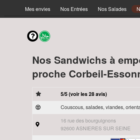
Mes envies
Nos Entrées
Nos Salades
N
Nos Sandwichs à emp
proche Corbeil-Esson
5/5 (voir les 28 avis)
Couscous, salades, viandes, orienta
16 rue des bourguignons
92600 ASNIERES SUR SEINE