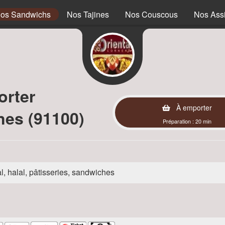
os Sandwichs
Nos Tajines
Nos Couscous
Nos Assi
orter
À emporter
nes (91100)
Préparation : 20 min
l, halal, pâtisseries, sandwiches