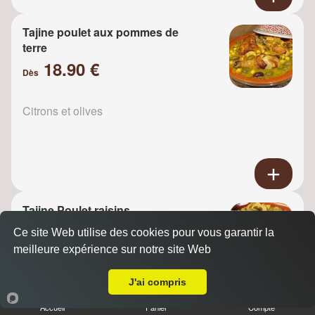
Tajine poulet aux pommes de
terre
18.90 €
Dès
Citrons et olives
Tajine Poulet raisins
18.90 €
Ce site Web utilise des cookies pour vous garantir la
Dès
meilleure expérience sur notre site Web
A Emporter sur Conflans Sainte Honorine
J'ai compris
Oignons
Accueil
Panier
Compte