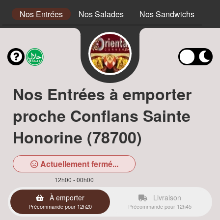
s
Nos Entrées
Nos Salades
Nos Sandwichs
No
Nos Entrées à emporter
proche Conflans Sainte
Honorine (78700)
Actuellement fermé...
12h00 - 00h00
À emporter
Livraison
Précommande pour 12h20
Précommande pour 12h45