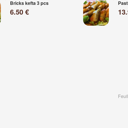
Bricks kefta 3 pcs
Past
6.50 €
13
Feuil