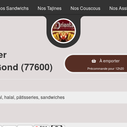
os Sandwichs
Nos Tajines
Nos Couscous
Nos Assi
er
À emporter
ond (77600)
Précommande pour 12h20
l, halal, pâtisseries, sandwiches