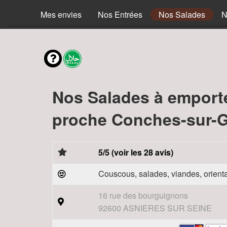
Mes envies
Nos Entrées
Nos Salades
N
Nos Salades à emport
proche Conches-sur-G
5/5 (voir les 28 avis)
Couscous, salades, viandes, orienta
16 rue des bourguignons
92600 ASNIERES SUR SEINE