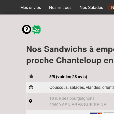
Mes envies
Nos Entrées
Nos Salades
N
Nos Sandwichs à emp
proche Chanteloup en 
5/5 (voir les 28 avis)
Couscous, salades, viandes, orienta
16 rue des bourguignons
92600 ASNIERES SUR SEINE