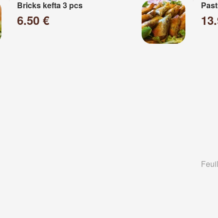
Bricks kefta 3 pcs
Past
6.50 €
13
Feuil