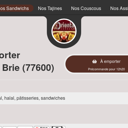
os Sandwichs
Nos Tajines
Nos Couscous
Nos Assi
orter
À emporter
Brie (77600)
Précommande pour 12h20
l, halal, pâtisseries, sandwiches