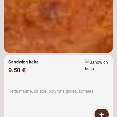
Sandwich kefta
9.50 €
Kefta mariné, salade, poivrons grillés, tomates