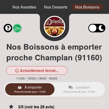
ous
Nos Assiettes
Nos Desserts
Nos Boissons
Nos Boissons à emporter
proche Champlan (91160)
Actuellement fermé...
11h00 - 15h00 | 18h00 - 00h00
À emporter
Livraison
Précommande pour 11h20
Précommande pour 11h45
5/5 (voir les 28 avis)