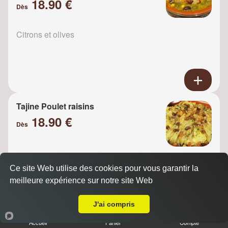
18.90 €
Dès
Citrons et olives
Tajine Poulet raisins
18.90 €
Dès
Oignons
Ce site Web utilise des cookies pour vous garantir la
meilleure expérience sur notre site Web
A Emporter sur Champlan
J'ai compris
Accueil
Panier
Compte