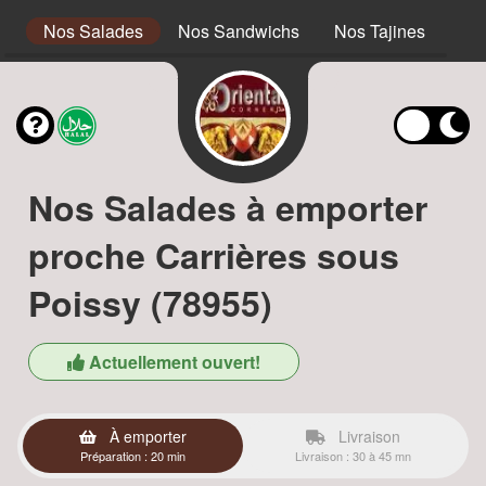
s
Nos Salades
Nos Sandwichs
Nos Tajines
No
Nos Salades à emporter
proche Carrières sous
Poissy (78955)
Actuellement ouvert!
À emporter
Livraison
Préparation : 20 min
Livraison : 30 à 45 mn