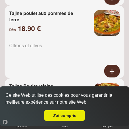
Tajine poulet aux pommes de
terre
18.90 €
Dès
Citrons et olives
Tajine Poulet raisins
18.90 €
Ce site Web utilise des cookies pour vous garantir la
Dès
meilleure expérience sur notre site Web
A Emporter sur Carrières sous Poissy
J'ai compris
Oignons
Accueil
Panier
Compte