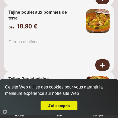
Tajine poulet aux pommes de
terre
18.90 €
Dès
Citrons et olives
Tajine Poulet raisins
18.90 €
Ce site Web utilise des cookies pour vous garantir la
Dès
meilleure expérience sur notre site Web
A Emporter sur Bry sur Marne
J'ai compris
Oignons
Accueil
Panier
Compte