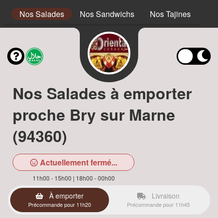
s
Nos Salades
Nos Sandwichs
Nos Tajines
No
Nos Salades à emporter
proche Bry sur Marne
(94360)
Actuellement fermé...
11h00 - 15h00 | 18h00 - 00h00
À emporter
Livraison
Précommande pour 11h20
Précommande pour 11h45