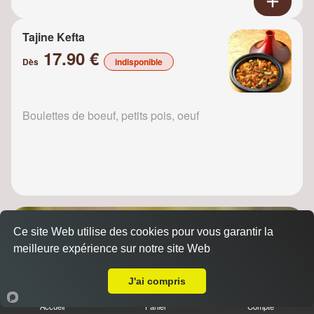
Tajine Kefta
17.90 €
Dès
indisponible
Boulettes de boeuf, petits pois, oeuf
Ce site Web utilise des cookies pour vous garantir la
meilleure expérience sur notre site Web
A Emporter sur Bouqueval
J'ai compris
Accueil
Panier
Compte