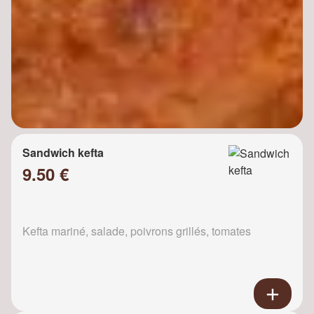
Sandwich kefta
9.50 €
Kefta mariné, salade, poivrons grillés, tomates