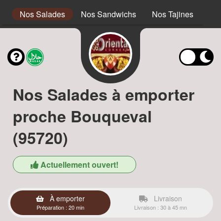
s
Nos Salades
Nos Sandwichs
Nos Tajines
No
Nos Salades à emporter
proche Bouqueval
(95720)
Actuellement ouvert!
À emporter
Livraison
Préparation : 20 min
Livraison : 30 à 45 mn