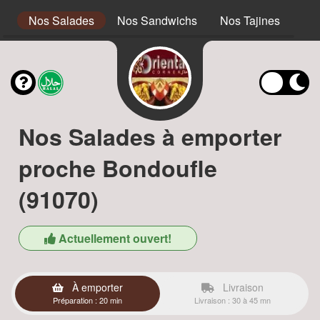
s
Nos Salades
Nos Sandwichs
Nos Tajines
No
Nos Salades à emporter
proche Bondoufle
(91070)
Actuellement ouvert!
À emporter
Livraison
Préparation : 20 min
Livraison : 30 à 45 mn