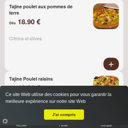
Tajine poulet aux pommes de
terre
18.90 €
Dès
Citrons et olives
Tajine Poulet raisins
18.90 €
Dès
Ce site Web utilise des cookies pour vous garantir la
meilleure expérience sur notre site Web
A Emporter sur Bondoufle
Oignons
J'ai compris
Accueil
Panier
Compte