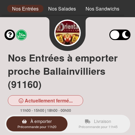
s
Nos Entrées
Nos Salades
Nos Sandwichs
No
Nos Entrées à emporter
proche Ballainvilliers
(91160)
Actuellement fermé...
11h00 - 15h00 | 18h00 - 00h00
À emporter
Livraison
Précommande pour 11h20
Précommande pour 11h45