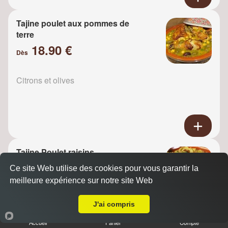
Tajine poulet aux pommes de
terre
18.90 €
Dès
Citrons et olives
Tajine Poulet raisins
18.90 €
Ce site Web utilise des cookies pour vous garantir la
Dès
meilleure expérience sur notre site Web
A Emporter sur Ballainvilliers
J'ai compris
Oignons
Accueil
Panier
Compte