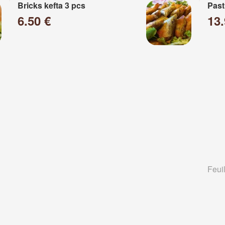
Bricks kefta 3 pcs
Past
6.50 €
13
Feuil