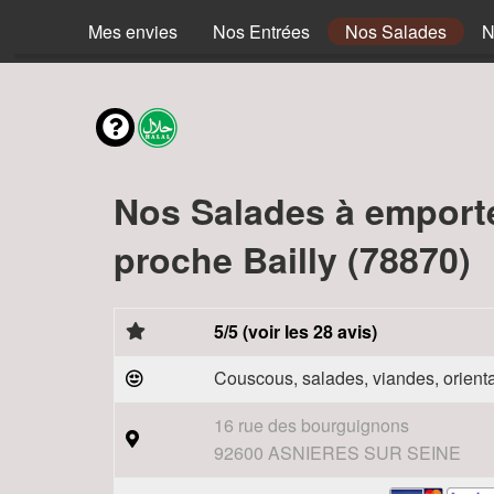
Mes envies
Nos Entrées
Nos Salades
N
Nos Salades à emport
proche Bailly (78870)
5/5 (voir les 28 avis)
Couscous, salades, viandes, orienta
16 rue des bourguignons
92600 ASNIERES SUR SEINE