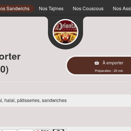
os Sandwichs
Nos Tajines
Nos Couscous
Nos Assi
orter
À emporter
0)
Préparation : 20 min
l, halal, pâtisseries, sandwiches