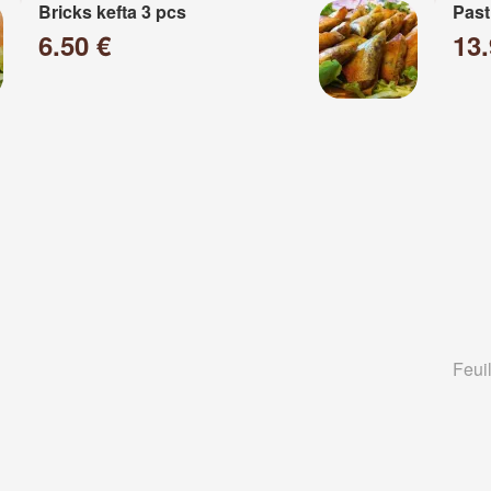
Bricks kefta 3 pcs
Past
6.50 €
13
Feuil