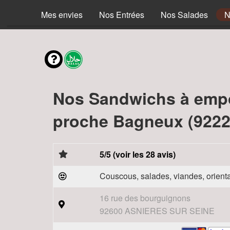
Mes envies
Nos Entrées
Nos Salades
N
Nos Sandwichs à emp
proche Bagneux (9222
5/5 (voir les 28 avis)
Couscous, salades, viandes, orienta
16 rue des bourguignons
92600 ASNIERES SUR SEINE