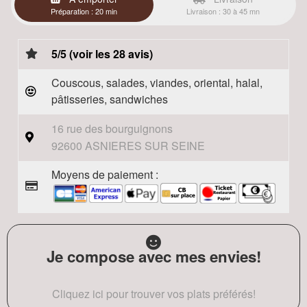
Préparation : 20 min
Livraison : 30 à 45 mn
5/5 (voir les 28 avis)
Couscous, salades, viandes, oriental, halal,
pâtisseries, sandwiches
16 rue des bourguignons
92600 ASNIERES SUR SEINE
Moyens de paiement :
Je compose avec mes envies!
Cliquez ici pour trouver vos plats préférés!