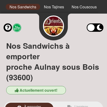
s
Nos Sandwichs
Nos Tajines
Nos Couscous
N
Nos Sandwichs à
emporter
proche Aulnay sous Bois
(93600)
Actuellement ouvert!
À emporter
Livraison