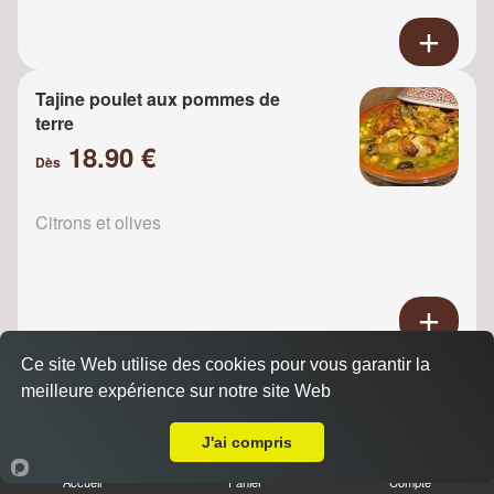
Tajine poulet aux pommes de
terre
18.90 €
Dès
Citrons et olives
Ce site Web utilise des cookies pour vous garantir la
Tajine Poulet raisins
meilleure expérience sur notre site Web
18.90 €
A Emporter sur Aulnay sous Bois
Dès
J'ai compris
Accueil
Panier
Compte