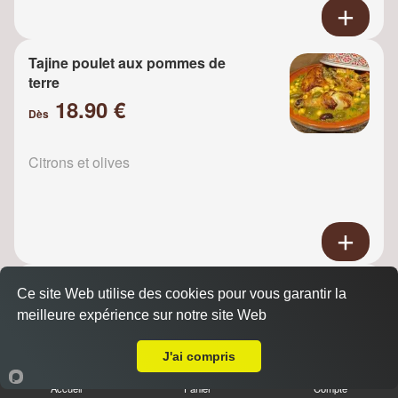
Tajine poulet aux pommes de
terre
18.90 €
Dès
Citrons et olives
Tajine Poulet raisins
Ce site Web utilise des cookies pour vous garantir la
18.90 €
meilleure expérience sur notre site Web
Dès
A Emporter sur Villemomble
J'ai compris
Oignons
Accueil
Panier
Compte