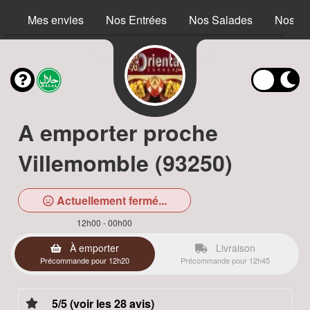
Mes envies
Nos Entrées
Nos Salades
Nos S
A emporter proche
Villemomble (93250)
Actuellement fermé...
12h00 - 00h00
À emporter
Livraison
Précommande pour 12h20
Précommande pour 12h45
5/5 (voir les 28 avis)