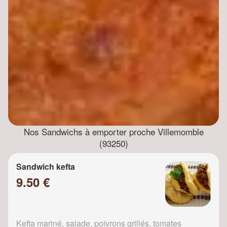
Nos Sandwichs à emporter proche Villemomble
(93250)
Sandwich kefta
9.50 €
Kefta mariné, salade, poivrons grillés, tomates