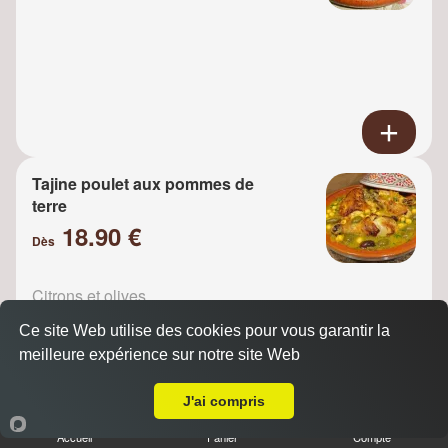
Tajine poulet aux pommes de
terre
18.90 €
Dès
Citrons et olives
Ce site Web utilise des cookies pour vous garantir la
meilleure expérience sur notre site Web
A Emporter sur Vigneux sur Seine
J'ai compris
Tajine Poulet raisins
Accueil
Panier
Compte