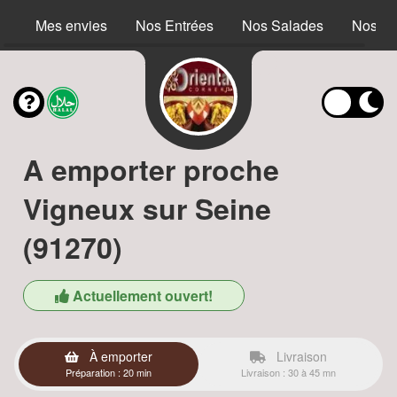
Mes envies
Nos Entrées
Nos Salades
Nos S
A emporter proche
Vigneux sur Seine
(91270)
Actuellement ouvert!
À emporter
Livraison
Préparation : 20 min
Livraison : 30 à 45 mn