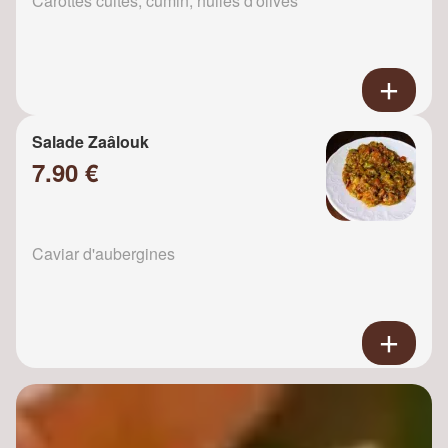
Carottes cuites, cumin, huiles d'olives
Salade Zaâlouk
7.90 €
Caviar d'aubergines