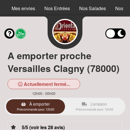
Mes envies
Nos Entrées
Nos Salades
Nos S
A emporter proche
Versailles Clagny (78000)
Actuellement fermé...
12h00 - 00h00
À emporter
Livraison
Précommande pour 12h20
Précommande pour 12h45
5/5 (voir les 28 avis)