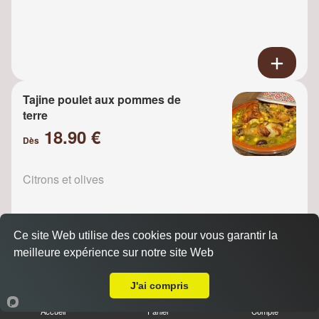
Tajine poulet aux pommes de
terre
18.90 €
Dès
Citrons et olives
Ce site Web utilise des cookies pour vous garantir la
meilleure expérience sur notre site Web
A Emporter sur Versailles Clagny
Tajine Poulet raisins
J'ai compris
18.90 €
Dès
Accueil
Panier
Compte