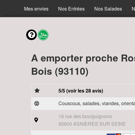
Mes envies
Nos Entrées
Nos Salades
N
A emporter proche Ro
Bois (93110)
5/5 (voir les 28 avis)
Couscous, salades, viandes, orienta
16 rue des bourguignons
92600 ASNIERES SUR SEINE