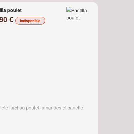
illa poulet
.90 €
indisponible
leté farci au poulet, amandes et canelle