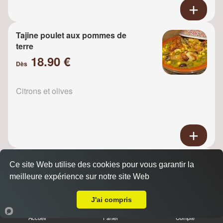
Tajine poulet aux pommes de
terre
18.90 €
Dès
Citrons et olives
Tajine Poulet raisins
Ce site Web utilise des cookies pour vous garantir la
18.90 €
meilleure expérience sur notre site Web
Dès
A Emporter sur Noisy le Roi
J'ai compris
Oignons
Accueil
Panier
Compte