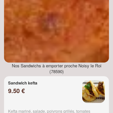
Nos Sandwichs à emporter proche Noisy le Roi
(78590)
Sandwich kefta
9.50 €
Kefta mariné, salade, poivrons grillés, tomates