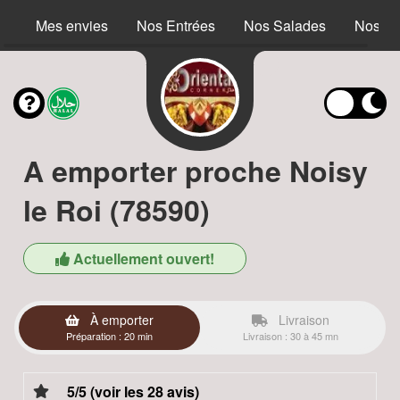
Mes envies
Nos Entrées
Nos Salades
Nos S
A emporter proche Noisy
le Roi (78590)
Actuellement ouvert!
À emporter
Livraison
Préparation : 20 min
Livraison : 30 à 45 mn
5/5 (voir les 28 avis)