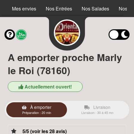
Mes envies
Nos Entrées
Nos Salades
Nos S
A emporter proche Marly
le Roi (78160)
Actuellement ouvert!
À emporter
Livraison
Préparation : 20 min
Livraison : 30 à 45 mn
5/5 (voir les 28 avis)