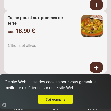
Tajine poulet aux pommes de
terre
18.90 €
Dès
Citrons et olives
Tajine Poulet raisins
Ce site Web utilise des cookies pour vous garantir la
18.90 €
meilleure expérience sur notre site Web
Dès
A Emporter sur Marly le Roi
J'ai compris
Oignons
Accueil
Panier
Compte