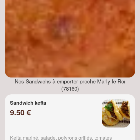
Nos Sandwichs à emporter proche Marly le Roi
(78160)
Sandwich kefta
9.50 €
Kefta mariné, salade, poivrons grillés, tomates