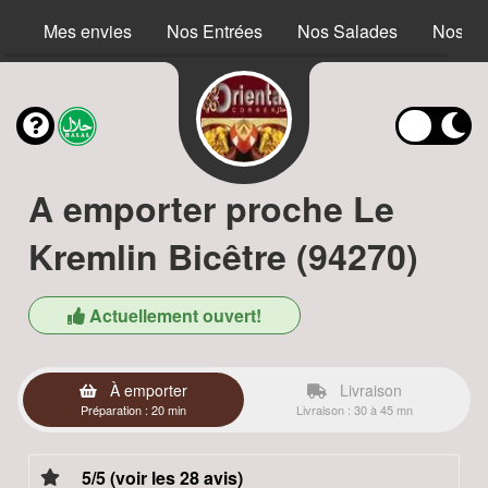
Mes envies
Nos Entrées
Nos Salades
Nos S
A emporter proche Le
Kremlin Bicêtre (94270)
Actuellement ouvert!
À emporter
Livraison
Préparation : 20 min
Livraison : 30 à 45 mn
5/5 (voir les 28 avis)