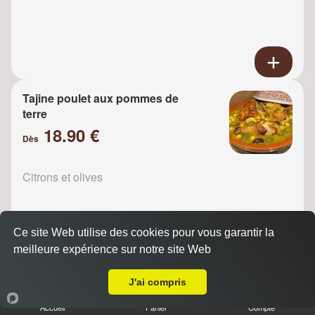
Tajine poulet aux pommes de
terre
18.90 €
Dès
Citrons et olives
Ce site Web utilise des cookies pour vous garantir la
meilleure expérience sur notre site Web
A Emporter sur Le Kremlin Bicêtre
Tajine Poulet raisins
J'ai compris
18.90 €
Dès
Accueil
Panier
Compte