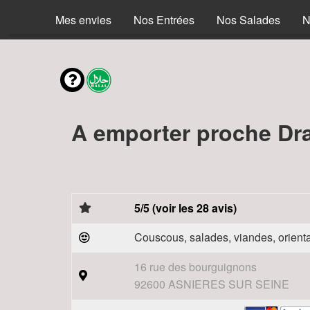
Mes envies
Nos Entrées
Nos Salades
N
A emporter proche Dr
5/5 (voir les 28 avis)
Couscous, salades, viandes, orienta
16 rue des bourguignons
92600 ASNIERES SUR SEINE