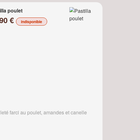
illa poulet
.90 €
indisponible
leté farci au poulet, amandes et canelle