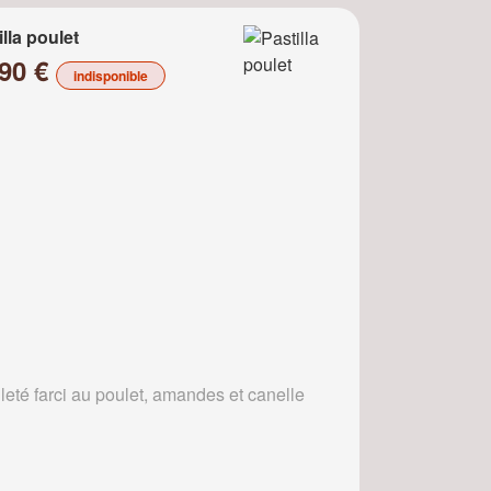
illa poulet
.90 €
indisponible
leté farci au poulet, amandes et canelle