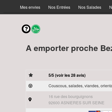
Mes envies
Nos Entrées
Nos Salades
N
A emporter proche Be
5/5 (voir les 28 avis)
Couscous, salades, viandes, orienta
16 rue des bourguignons
92600 ASNIERES SUR SEINE